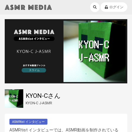
ログイン
KYON-Cさん
KYON-C J-ASMR
ASMRtist インタビュー
ASMRtist インタビューでは、ASMR動画を制作されている