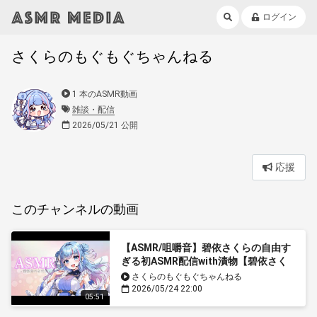
ログイン
さくらのもぐもぐちゃんねる
1 本のASMR動画
雑談・配信
2026/05/21 公開
応援
このチャンネルの動画
【ASMR/咀嚼音】碧依さくらの自由す
ぎる初ASMR配信with漬物【碧依さく
ら】
さくらのもぐもぐちゃんねる
2026/05/24 22:00
05:51