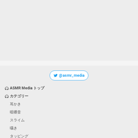
@asmr_media
ASMR Media トップ
カテゴリー
耳かき
咀嚼音
スライム
囁き
タッピング