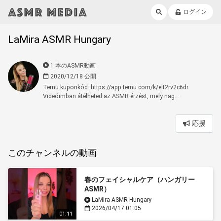
ログイン
LaMira ASMR Hungary
1 本のASMR動画
2020/12/18 公開
Temu kuponkód: https://app.temu.com/k/elt2rv2c6dr
Videóimban átélheted az ASMR érzést, mely nag...
応援
このチャンネルの動画
春のフェイシャルケア（ハンガリー
ASMR）
LaMira ASMR Hungary
2026/04/17 01:05
01:11