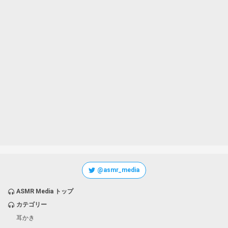
@asmr_media
ASMR Media トップ
カテゴリー
耳かき