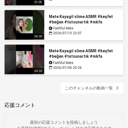
01:05
Mete Kayagil slime ASMR #keşfet
#beğen #tutsunartık #mkfa
#keşfetküsmüyüz #ytshorts
Faithful Mete
2026/07/15 23:07
00:30
Mete Kayagil slime ASMR #keşfet
#beğen #tutsunartık #mkfa
#keşfetküsmüyüz
Faithful Mete
2026/07/06 20:26
00:20
このチャンネルの動画一覧
応援コメント
最初の応援コメントを投稿しましょう