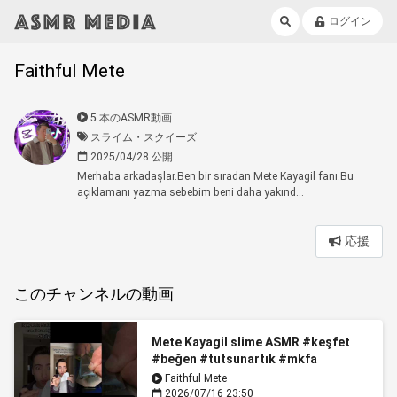
ログイン
Faithful Mete
5 本のASMR動画
スライム・スクイーズ
2025/04/28 公開
Merhaba arkadaşlar.Ben bir sıradan Mete Kayagil fanı.Bu
açıklamanı yazma sebebim beni daha yakınd...
応援
このチャンネルの動画
Mete Kayagil slime ASMR #keşfet
#beğen #tutsunartık #mkfa
#keşfetküsmüyüz
Faithful Mete
2026/07/16 23:50