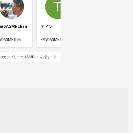
moASMRchan
ティン
甘宮ろめ
l
(Amamiya Rome)
本のASMR動画
7本のASMR動画
3本のASMR動画
のカテゴリーのASMRtistを探す