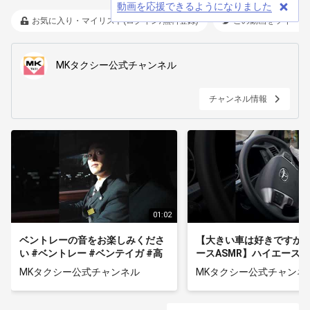
動画を応援できるようになりました
お気に入り・マイリスト(ログイン/無料登録)
この動画をツイート
MKタクシー公式チャンネル
チャンネル情報
01:02
ベントレーの音をお楽しみくださ
【大きい車は好きですか
い #ベントレー #ベンテイガ #高
ースASMR】ハイエース
級車 #SUV #ASMR
キャビンの音をお楽しみ
MKタクシー公式チャンネル
MKタクシー公式チャンネ
い #mk車両紹介 #ト
旅行