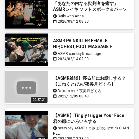
「あなたの内なる批判者を癒す」
ASMRレイキ ソフトスポーク＆パーソ
ナルアテンションヒーリングセッショ
Reiki with Anna
ン
2026/03/12 08:30
38:11
ASMR PAINKILLER FEMALE
HIP,CHEST,FOOT MASSAGE +
CRACKS
ASMR çambeyli massage
+Head,Face,Ear,Armpit,Leg,Back,Wa
2024/02/14 02:00
27:58
ist Massage
【ASMR雑談】寝る前にお話しする？
【こねくとぴあ/夜美月どくろ】
Dokuro ch. / 夜美月どくろ
2022/12/05 00:48
02:37:21
【ASMR】Tingly trigger Your Face
君の顔にいろいろする
msayosy ASMR / まさよCのLipstick CHAN
NEL
2024/09/12 23:00