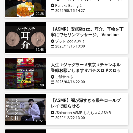
マティバガラライスを食べる | ショー
Renuka Eating 2
ト25
2026/05/15 14:27
00:28
【ASMR】安眠確zzz。耳介、耳輪を丁
寧にワセリンマッサージ。 Vaseline
Ear Massage / Earflap / low noise /
ゾッド Zod ASMR
CS-10EM / No Talking
2020/11/15 13:00
12:48
人生 #ジャグラー #東京 #チャンネル
登録お願いします #パチスロ #スロッ
ト #毎日10本投稿 #メダルゲーム #ゲ
ご飯食べる
ームセンター #アラフォー
2025/04/16 22:00
00:30
#shorts#asmr#japanese
【ASMR】闇が深すぎる眼科ロールプ
レイで眠らせる
/Shinchan ASMR しんちゃんASMR
2020/12/22 13:00
13:51