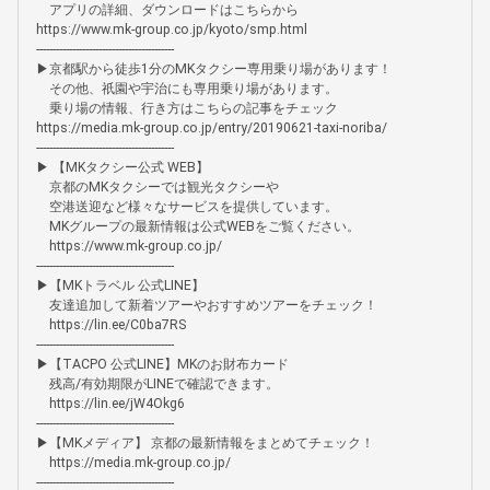
　アプリの詳細、ダウンロードはこちらから

https://www.mk-group.co.jp/kyoto/smp.html

------------------------------------------

▶京都駅から徒歩1分のMKタクシー専用乗り場があります！

　その他、祇園や宇治にも専用乗り場があります。

　乗り場の情報、行き方はこちらの記事をチェック

https://media.mk-group.co.jp/entry/20190621-taxi-noriba/

------------------------------------------

▶ 【MKタクシー公式 WEB】

　京都のMKタクシーでは観光タクシーや

　空港送迎など様々なサービスを提供しています。

　MKグループの最新情報は公式WEBをご覧ください。

　https://www.mk-group.co.jp/

------------------------------------------

▶【MKトラベル 公式LINE】

　友達追加して新着ツアーやおすすめツアーをチェック！

　https://lin.ee/C0ba7RS

------------------------------------------

▶【TACPO 公式LINE】MKのお財布カード 

　残高/有効期限がLINEで確認できます。

　https://lin.ee/jW4Okg6

------------------------------------------

▶【MKメディア】 京都の最新情報をまとめてチェック！

　https://media.mk-group.co.jp/

------------------------------------------
