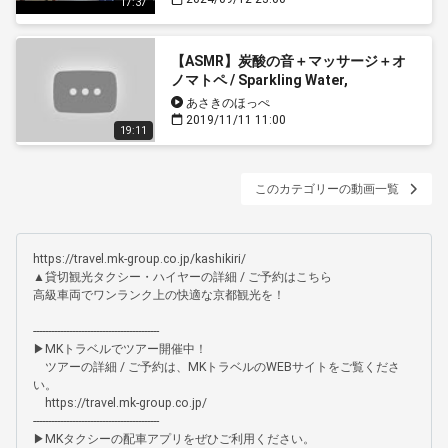
17:37
【ASMR】炭酸の音＋マッサージ＋オ
ノマトペ / Sparkling Water,
Onomatopoeia,Massage
あさきのほっぺ
2019/11/11 11:00
19:11
このカテゴリーの動画一覧
https://travel.mk-group.co.jp/kashikiri/

▲貸切観光タクシー・ハイヤーの詳細 / ご予約はこちら

高級車両でワンランク上の快適な京都観光を！

------------------------------------------

▶MKトラベルでツアー開催中！

　ツアーの詳細 / ご予約は、MKトラベルのWEBサイトをご覧くださ
い。

　https://travel.mk-group.co.jp/

------------------------------------------

▶MKタクシーの配車アプリをぜひご利用ください。
