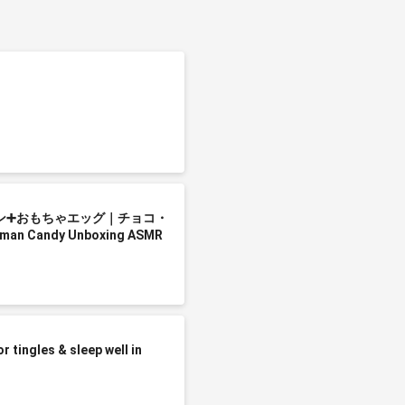
パン➕おもちゃエッグ｜チョコ・
andy Unboxing ASMR
 tingles & sleep well in