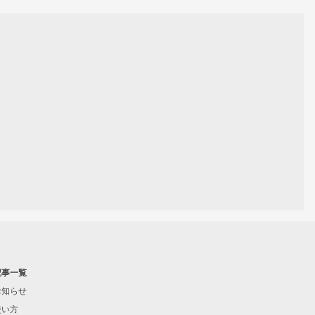
記事一覧
お知らせ
使い方