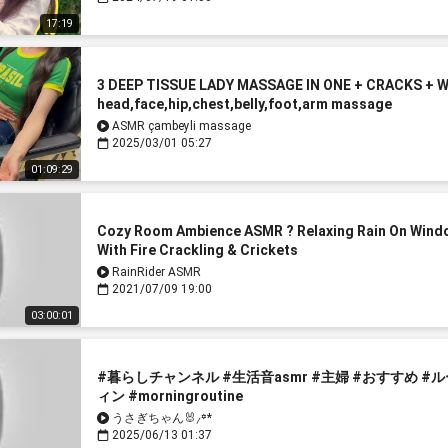
17:19
3 DEEP TISSUE LADY MASSAGE IN ONE + CRACKS + 
head,face,hip,chest,belly,foot,arm massage
ASMR çambeyli massage
2025/03/01 05:27
01:09:29
Cozy Room Ambience ASMR ? Relaxing Rain On Wind
With Fire Crackling & Crickets
RainRider ASMR
2021/07/09 19:00
03:00:01
#暮らしチャンネル #生活音asmr #主婦 #おすすめ 
ィン #morningroutine
うさぎちゃん🐰⸝꙳*
2025/06/13 01:37