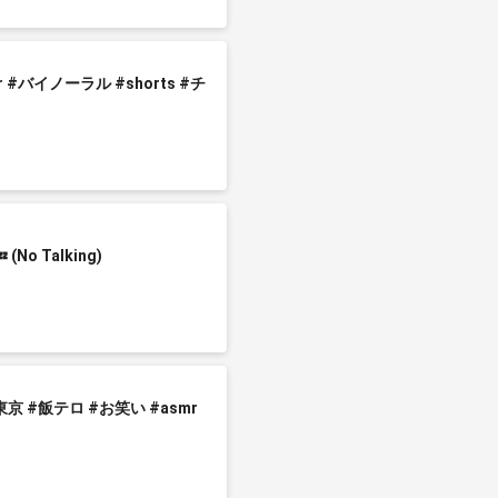
 #バイノーラル #shorts #チ
o Talking)
 #飯テロ #お笑い #asmr