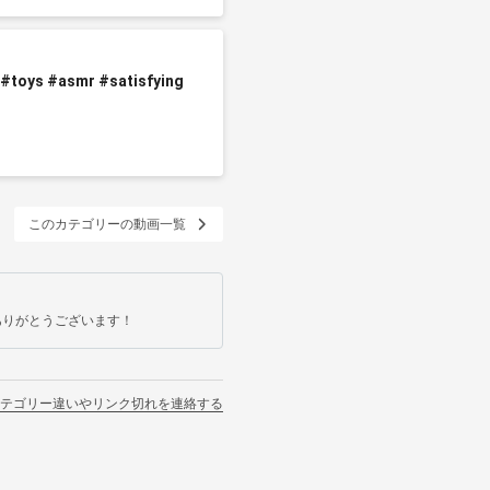
 #toys #asmr #satisfying
このカテゴリーの動画一覧
ありがとうございます！
テゴリー違いやリンク切れを連絡する