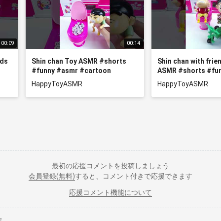
00:09
00:14
nds
Shin chan Toy ASMR #shorts
Shin chan with frie
#funny #asmr #cartoon
ASMR #shorts #fu
#cartoon
HappyToyASMR
HappyToyASMR
最初の応援コメントを投稿しましょう
会員登録(無料)
すると、コメント付きで応援できます
応援コメント機能について