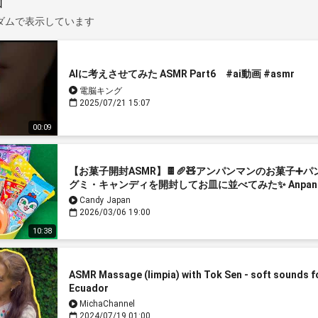
画
ダムで表示しています
AIに考えさせてみた ASMR Part6 #ai動画 #asmr
電脳キング
2025/07/21 15:07
00:09
【お菓子開封ASMR】🍫🥖🧸アンパンマンのお菓子➕
グミ・キャンディを開封してお皿に並べてみた✨ Anpanman C
Candy Japan
2026/03/06 19:00
10:38
ASMR Massage (limpia) with Tok Sen - soft sounds for
Ecuador
MichaChannel
2024/07/19 01:00