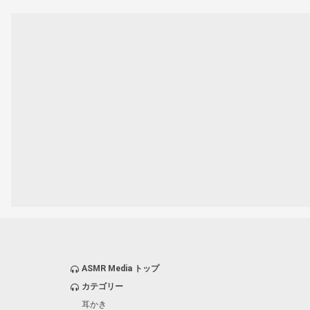
ASMR Media トップ
カテゴリー
耳かき