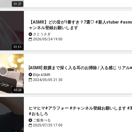
01:27
【ASMR】どの音が1番すき？7選♡ #新人vtuber #asmr
ャンネル登録お願いします
さとうさぎ
2026/05/24 19:00
01:51
[ASMR] 鼓膜まで深く入る耳のお掃除 / 入る感じ リアル💤 (N
Blije ASMR
2024/05/05 21:30
43:26
ヒマヒマ#アラフォー #チャンネル登録お願いします #東京
#おもしろ
ご飯食べる
2025/07/25 17:00