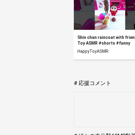
Shin chan raincoat with frie
Toy ASMR #shorts #funny
#asmr #cartoon
HappyToyASMR
応援コメント