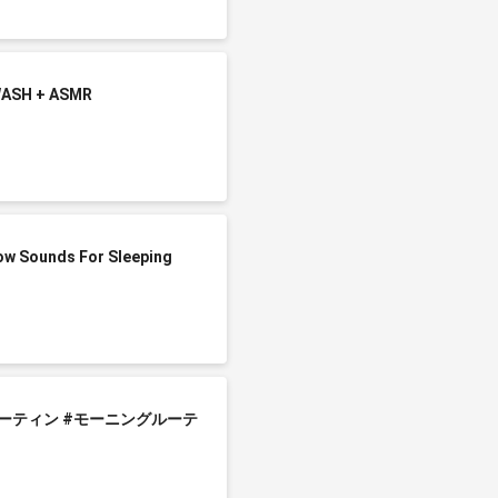
WASH + ASMR
ow Sounds For Sleeping
#ルーティン #モーニングルーテ