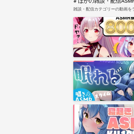
ほかの雑談・配信ASM
雑談・配信カテゴリーの動画を