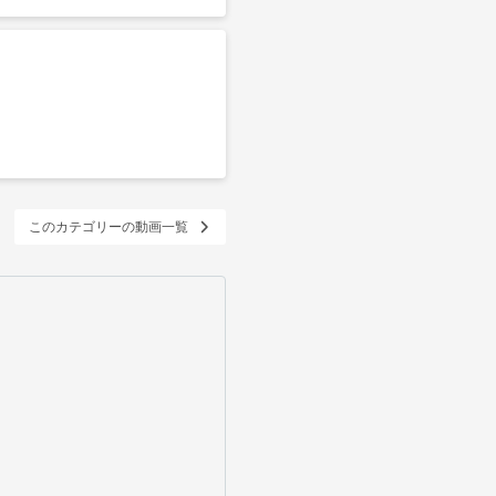
このカテゴリーの動画一覧