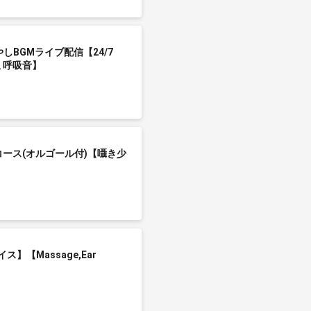
しBGMライブ配信【24/7
息 呼吸音】
コース(オルゴール付)【囁き少
【Massage,Ear