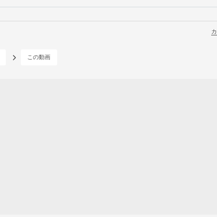
カ
この動画