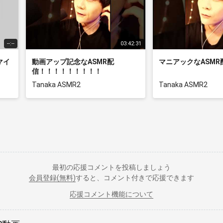
--:--
03:42:31
マイ
動画アップ記念なASMR配
マニアックなASMR
信！！！！！！！！！
Tanaka ASMR2
Tanaka ASMR2
最初の応援コメントを投稿しましょう
会員登録(無料)
すると、コメント付きで応援できます
応援コメント機能について