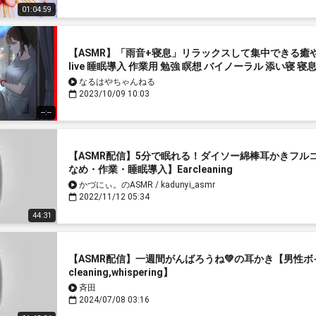
01:04:59
【ASMR】「雨音+寝息」リラックスして集中できる癒や
live 睡眠導入 作業用 勉強 瞑想 バイノーラル 添い寝 寝
なるはやちゃんねる
2023/10/09 10:03
--:--
【ASMR配信】5分で眠れる！ダイソー綿棒耳かきフル
なめ・作業・睡眠導入】Earcleaning
かづにぃ。のASMR / kadunyi_asmr
2022/11/12 05:34
44:31
【ASMR配信】一週間がんばろうね💚の耳かき【男性ボイス】
cleaning,whispering】
斉田
2024/07/08 03:16