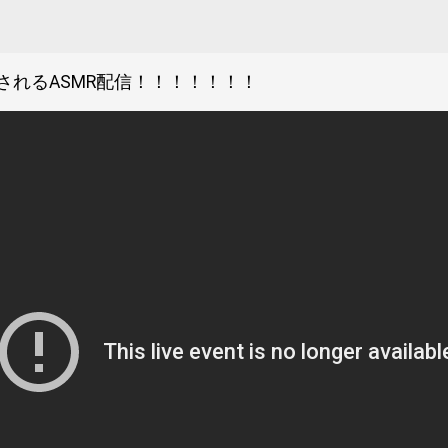
されるASMR配信！！！！！！！