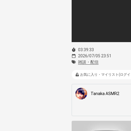
03:39:33
2026/07/05 23:51
雑談・配信
お気に入り・マイリスト(ログイ
Tanaka ASMR2