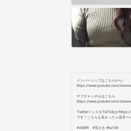
メンバーシップはこちらから↓

https://www.youtube.com/channe
サブチャンネルはこちら

https://www.youtube.com/chann
TwitterインスタTikTokは⇨https://lit
です！こちらも良かったら是非〜♪

#ASMR　#耳かき #ku100