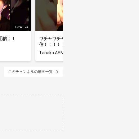
03:41:24
03:37:09
配信！！
ワチャワチャしてるASMR配
ハートフル
信！！！！！
信！！！
Tanaka ASMR2
Tanaka A
このチャンネルの動画一覧