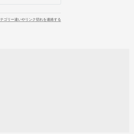
テゴリー違いやリンク切れを連絡する