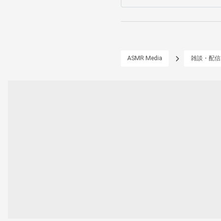
ASMR Media
雑談・配信