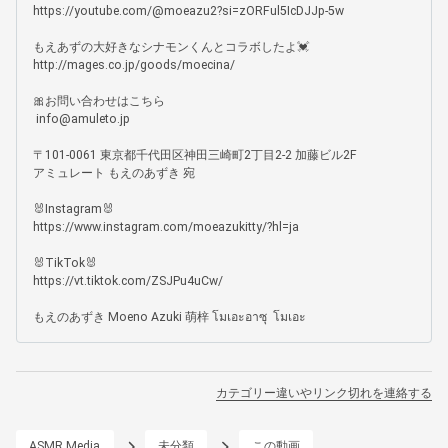
https://youtube.com/@moeazu2?si=zORFul5IcDJJp-5w

もえあずの大好きなシナモンくんとコラボしたよ💓

http://mages.co.jp/goods/moecina/

🎀お問い合わせはこちら

 info@amuleto.jp 

〒101-0061 東京都千代田区神田三崎町2丁目2-2 加藤ビル2F

アミュレート もえのあずき 宛

🐰Instagram🐰

https://www.instagram.com/moeazukitty/?hl=ja

🐰TikTok🐰

https://vt.tiktok.com/ZSJPu4uCw/

もえのあずき Moeno Azuki 萌梓 โมเอะอาซุ  โมเอะ
カテゴリー違いやリンク切れを連絡する
ASMR Media
未分類
この動画