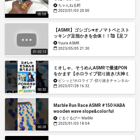
ちゃんねる鰐
2023/01/03 20:00
05:58
【ASMR】ゴシゴシ♥オノマトペとスト
ッキング足指かきを合体！！🥰【足フ
ェチ/Vtuber/足裏スリスリ】
Yuura ASMR
2023/05/05 21:30
01:02:13
ミオしゃ、そうめんASMRで最速PON
をかます【ホロライブ切り抜き/大神ミ
オ】 #shorts
ビシッと!ホロライブ -切り抜きチャンネル-
2023/07/28 16:32
00:32
Marble Run Race ASMR #150 HABA
wooden wave slope&colorful
marbles♪#asmr #マーブルランレース
ぐるぐるびー Marble
#healing
2025/01/03 18:04
00:28