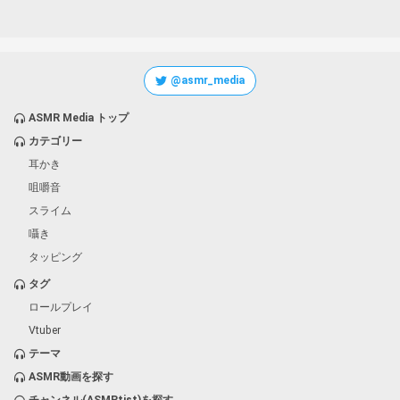
@asmr_media
ASMR Media トップ
カテゴリー
耳かき
咀嚼音
スライム
囁き
タッピング
タグ
ロールプレイ
Vtuber
テーマ
ASMR動画を探す
チャンネル(ASMRtist)を探す