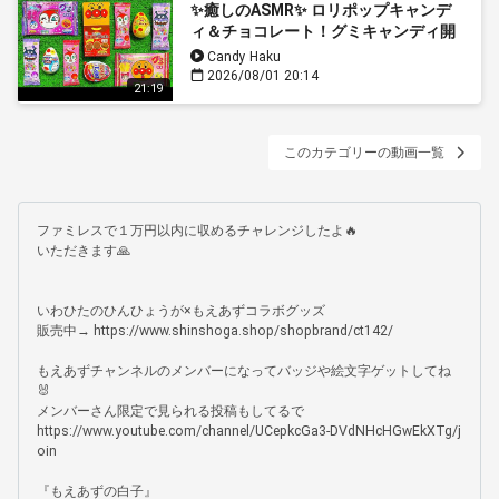
✨癒しのASMR✨ ロリポップキャンデ
ィ＆チョコレート！グミキャンディ開
封で極上の音体験🎧🍭🍫ASMR:
Candy Haku
Unboxing a Giant Mystery Box Full of
2026/08/01 20:14
21:19
Candy.
このカテゴリーの動画一覧
ファミレスで１万円以内に収めるチャレンジしたよ🔥

いただきます🙏

いわひたのひんひょうが×もえあずコラボグッズ

販売中→ https://www.shinshoga.shop/shopbrand/ct142/

もえあずチャンネルのメンバーになってバッジや絵文字ゲットしてね
🐰

メンバーさん限定で見られる投稿もしてるで

https://www.youtube.com/channel/UCepkcGa3-DVdNHcHGwEkXTg/j
oin

『もえあずの白子』
