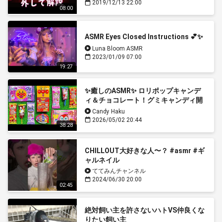
2019/12/13 22:00
08:00
ASMR Eyes Closed Instructions 💕✨
Luna Bloom ASMR
2023/01/09 07:00
19:27
✨癒しのASMR✨ ロリポップキャンデ
ィ＆チョコレート！グミキャンディ開
封で極上の音体験🎧🍭🍫
Candy Haku
2026/05/02 20:44
38:28
CHILLOUT大好きな人〜？ #asmr #ギ
ャルネイル
ててみんチャンネル
2024/06/30 20:00
02:45
絶対飼い主を許さないハトVS仲良くな
りたい飼い主