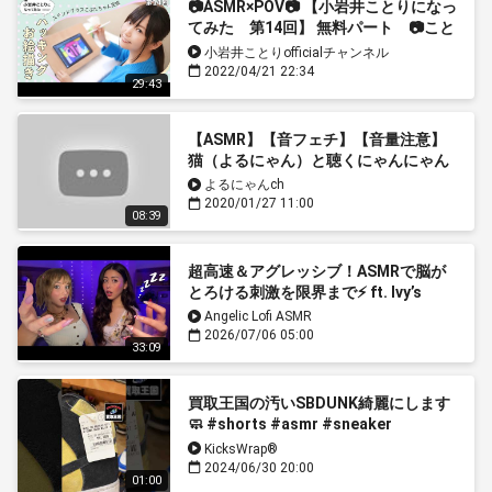
📷ASMR×POV📷 【小岩井ことりになっ
てみた 第14回】 無料パート 📷こと
なり📷
小岩井ことりofficialチャンネル
2022/04/21 22:34
29:43
【ASMR】【音フェチ】【音量注意】
猫（よるにゃん）と聴くにゃんにゃん
音声第二章 No.1-②
よるにゃんch
2020/01/27 11:00
08:39
超高速＆アグレッシブ！ASMRで脳が
とろける刺激を限界まで⚡️ ft. Ivy’s
ASMR
Angelic Lofi ASMR
2026/07/06 05:00
33:09
買取王国の汚いSBDUNK綺麗にします
🧼 #shorts #asmr #sneaker
#cleaning #スニーカー #クリーニン
KicksWrap®︎
グ
2024/06/30 20:00
01:00