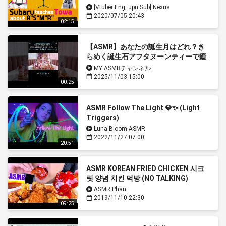
Vtuber translation, Hololive Eng Sub]
[Vtuber Eng, Jpn Sub] Nexus
2020/07/05 20:43
02:15
【ASMR】あなたの誕生月はどれ？き
らめく誕生石アフタヌーンティーで癒
される至福の時間☕🌷 #satisfying
MY ASMRチャンネル
#shorts #crystal
2025/11/03 15:00
00:25
ASMR Follow The Light 💎✨ (Light
Triggers)
Luna Bloom ASMR
2022/11/27 07:00
20:51
ASMR KOREAN FRIED CHICKEN 시크
릿 양념 치킨 먹방 (NO TALKING)
EATING SOUNDS ASMR MUKBANG |
ASMR Phan
ASMR Phan
2019/11/10 22:30
09:25