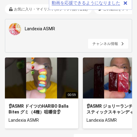
動画を応援できるようになりました
お気に入り・マイリスト(ログイン/無料登録)
この動画をツイート
Landexia ASMR
チャンネル情報
00:59
👂ASMR ドイツのHARIBO Balla
👂ASMR ジョリーランチ
Bites グミ（4種）咀嚼音👂
スティックスキャンディー
#shorts #asmr
類）を食べる音👂#shorts 
Landexia ASMR
Landexia ASMR