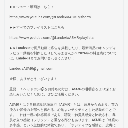
►►ショート動画はこちら：

https://www.youtube.com/@LandexiaASMR/shorts

►►すべてのプレイリストはこちら：

https://www.youtube.com/@LandexiaASMR/playlists

►►Landexiaで長尺動画に広告を掲載したり、最新商品のキャンディ
レビュー動画を制作したりしてみませんか？2026年の料金表について
は、Landexiaまでお問い合わせください：

LandexiaASMR@gmail.com

皆様、ありがとうございます！

重要！！ヘッドホン🎧をお持ちの方は、ASMRの咀嚼音をより深くお
楽しみいただくために、ぜひご活用ください。

ASMRとは？自律感覚絶頂反応（ASMR）とは、頭皮から始まり、首の
後ろや背骨の上部へと伝わる、心地よいチクチクとした感覚のことで
す。これは一種の快感異常であり、聴覚・触覚共感覚と比較され、鳥
肌が立つ感覚（フリソン）と重なる部分もあります。ASMRは「軽度の
多幸感」という主観的な体験であり、「ポジティブな感情と、皮膚に