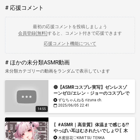
応援コメント
最初の応援コメントを投稿しましょう
会員登録(無料)
すると、コメント付きで応援できます
応援コメント機能について
ほかの未分類ASMR動画
未分類カテゴリーの動画をランダムで表示しています
🔴【ASMRコスプレ実写】ゼンレスゾ
ーンゼロ/エレン・ジョーのコスプレで
ダウナーメイドの気だるげ秘密の耳▷
ずなちゃんねる rizuna ch.
めASMR【りずな】
2025/06/05 22:41
14:55
〖#ASMR｜高音質〗体温まで感じる⁉
やっばい耳はむされたいでしょ🤍〖木
蜜甜花 / めいどるーちぇ〗#KU100
木蜜甜花♡KIMITSU TENKA