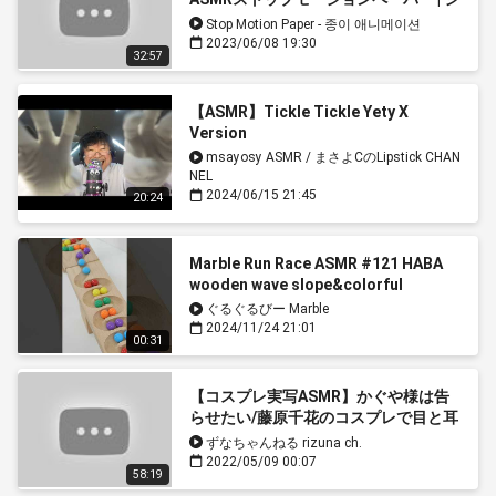
ーギチャンネル
Stop Motion Paper - 종이 애니메이션
2023/06/08 19:30
32:57
【ASMR】Tickle Tickle Yety X
Version
msayosy ASMR / まさよCのLipstick CHAN
NEL
2024/06/15 21:45
20:24
Marble Run Race ASMR #121 HABA
wooden wave slope&colorful
marbles♪#asmr #マーブルラン
ぐるぐるびー Marble
#healing
2024/11/24 21:01
00:31
【コスプレ実写ASMR】かぐや様は告
らせたい/藤原千花のコスプレで目と耳
が幸せになれる♥絶対癒やしの
ずなちゃんねる rizuna ch.
ASMR♥Whispering, ear massage【り
2022/05/09 00:07
58:19
ずな】