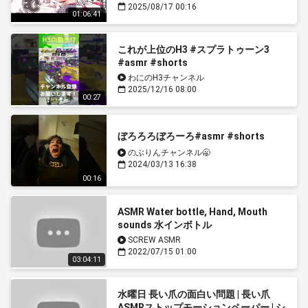
2025/08/17 00:16
01:06:41
これが上位のH3 #スプラトゥーン3
#asmr #shorts
わにのH3チャンネル
2025/12/16 08:00
00:27
ぼろろろぼろーろ#asmr #shorts
のぶりんチャンネル🥱
2024/03/13 16:38
00:16
ASMR Water bottle, Hand, Mouth
sounds 水インボトル
🎵2ndCh@SCREW TV
SCREW ASMR
2022/07/15 01:00
03:04:11
水曜日 長い爪の面白い問題 | 長い爪
ASMRストップモーションペーパー | シ