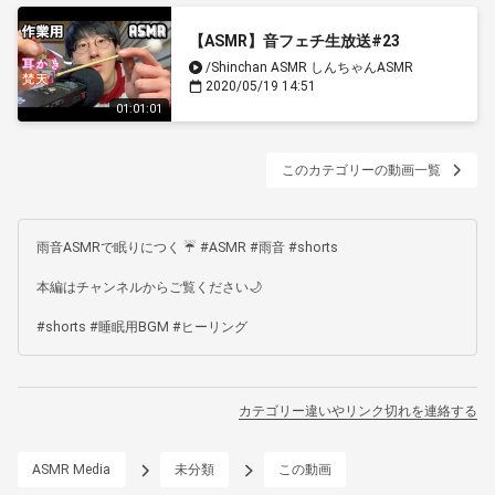
【ASMR】音フェチ生放送#23
/Shinchan ASMR しんちゃんASMR
2020/05/19 14:51
01:01:01
このカテゴリーの動画一覧
雨音ASMRで眠りにつく ☔ #ASMR #雨音 #shorts

本編はチャンネルからご覧ください🌙

#shorts #睡眠用BGM #ヒーリング
カテゴリー違いやリンク切れを連絡する
ASMR Media
未分類
この動画