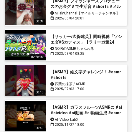
【ASMR】フィッシャーズプロデュー
スのお金グミで生活音 #shorts #メル
ちゃん #asmr
MilelyChannel【マイルリーチャンネル】
2025/06/04 20:01
00:39
【サッカー/久保建英】同時視聴「ソシ
エダVSカディス」【ラリーガ第24
節/Vtuber】
NOIRのASMRちゃんねる
2023/03/04 08:25
02:38:39
【ASMR】絵文字チャレンジ！ #asmr
#shorts
四葉の抹茶 / ASMR
2025/07/03 17:00
00:13
【ASMR】ガラスフルーツASMR🍊 #ai
#aivideo #ai動画 #ai動画生成 #asmr
AI_Video_Lab0
2025/11/27 18:00
00:40