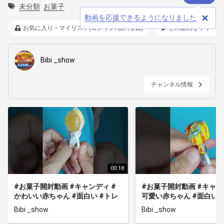
未分類
お菓子
動画を応援できるようになりました
お気に入り・マイリスト(ログイン/無料登録)
この動画をツイート
Bibi _show
チャンネル情報
00:18
#お菓子開封動画 #キャンディ #
#お菓子開封動画 #キャン
かわいい赤ちゃん #面白い #トレ
可愛い赤ちゃん #面白い 
ンド #cocacola #shorts #asmr
ド #cocacola #shorts #
Bibi _show
Bibi _show
#shortvideo #チャンネル登録
#shortvideo #チャン