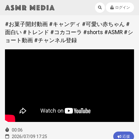
ログイン
#お菓子開封動画 #キャンディ #可愛い赤ちゃん #
面白い #トレンド #コカコーラ #shorts #ASMR #シ
ョート動画 #チャンネル登録
00:06
2026/07/09 17:25
応援