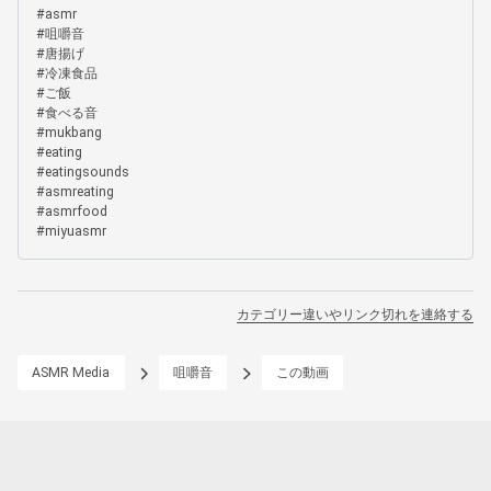
#asmr

#咀嚼音

#唐揚げ

#冷凍食品

#ご飯

#食べる音

#mukbang

#eating

#eatingsounds

#asmreating 

#asmrfood

#miyuasmr
カテゴリー違いやリンク切れを連絡する
ASMR Media
咀嚼音
この動画