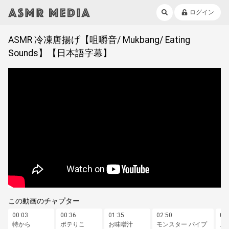
ログイン
ASMR 冷凍唐揚げ【咀嚼音/ Mukbang/ Eating
Sounds】【日本語字幕】
この動画のチャプター
00:03
00:36
01:35
02:50
02
特から
ポテりこ
お味噌汁
モンスター パイプ
ニ