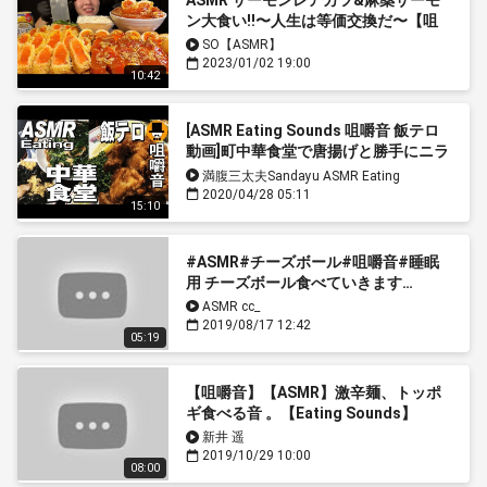
ン大食い‼️〜人生は等価交換だ〜【咀
嚼音】
SO【ASMR】
2023/01/02 19:00
10:42
[ASMR Eating Sounds 咀嚼音 飯テロ
動画]町中華食堂で唐揚げと勝手にニラ
玉丼をテイクアウトで食べるオヤジ
満腹三太夫Sandayu ASMR Eating
Japan木須肉(ムースーロー)サービス
2020/04/28 05:11
15:10
#ASMR#チーズボール#咀嚼音#睡眠
用 チーズボール食べていきます…
ASMR cc_
2019/08/17 12:42
05:19
【咀嚼音】【ASMR】激辛麺、トッポ
ギ食べる音 。【Eating Sounds】
新井 遥
2019/10/29 10:00
08:00