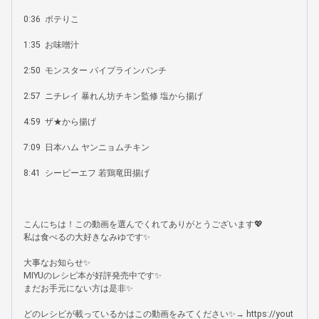
0:36  ポテりこ

1:35  お味噌汁

2:50  モンスター パイプラインパンチ

2:57  ニチレイ 暴れん坊チキン監修 塩から揚げ

4:59  ザ★から揚げ

7:09  日本ハム ヤンニョムチキン

8:41  シーピーエフ 若鶏竜田揚げ

こんにちは！この動画を選んでくれてありがとうございます💖

私は食べるの大好きなみゆです✨

大事なお知らせ✨

MIYUのレシピ本が好評発売中です✨

まだお手元にない方は是非✨

どのレシピが載っているかはこの動画をみてください✨→ https://yout