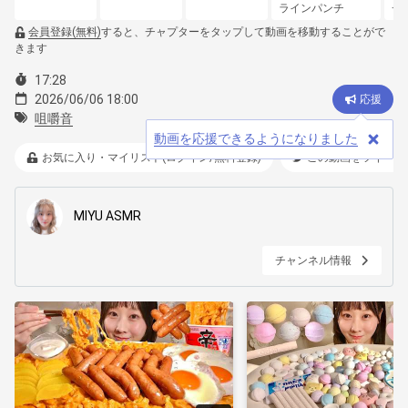
ラインパンチ
チ
揚
会員登録(無料)
すると、チャプターをタップして動画を移動することがで
きます
17:28
2026/06/06 18:00
応援
咀嚼音
動画を応援できるようになりました
お気に入り・マイリスト(ログイン/無料登録)
この動画をツイート
MIYU ASMR
チャンネル情報