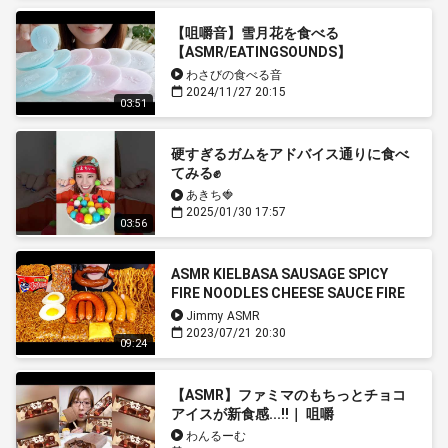
【咀嚼音】雪月花を食べる
【ASMR/EATINGSOUNDS】
わさびの食べる音
2024/11/27 20:15
03:51
硬すぎるガムをアドバイス通りに食べ
てみる✊
あきち🍓
2025/01/30 17:57
03:56
ASMR KIELBASA SAUSAGE SPICY
FIRE NOODLES CHEESE SAUCE FIRE
SAUCE COOKING MUKBANG 먹방咀嚼
Jimmy ASMR
音 EATING SOUNDS
2023/07/21 20:30
09:24
【ASMR】ファミマのもちっとチョコ
アイスが新食感...!!｜ 咀嚼
音/EatingSounds/Mukbang
わんるーむ