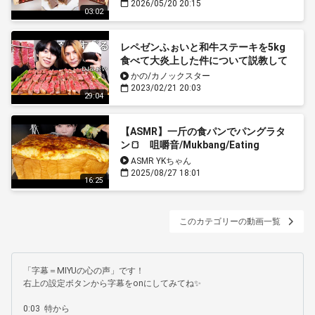
2026/05/20 20:15
03:02
レペゼンふぉいと和牛ステーキを5kg
食べて大炎上した件について説教して
もらいました。
かの/カノックスター
2023/02/21 20:03
29:04
【ASMR】一斤の食パンでパングラタ
ン🍞 咀嚼音/Mukbang/Eating
Sounds 日本語字幕
ASMR YKちゃん
2025/08/27 18:01
16:25
このカテゴリーの動画一覧
「字幕＝MIYUの心の声」です！

右上の設定ボタンから字幕をonにしてみてね✨

0:03  特から
