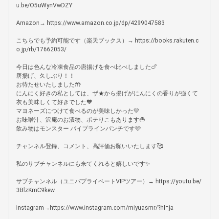
u.be/O5uWynVwDZY

Amazon→ https://www.amazon.co.jp/dp/4299047583

こちらでも予約可能です（楽天ブックス）→ https://books.rakuten.c
o.jp/rb/17662053/

今日は色んな冷凍食品の唐揚げを食べ比べしました🍗

唐揚げ、久しぶり！！

お待たせいたしました🤲

にんにく好きの私としては、ザ★から揚げがにんにくの香りが強くて
衣も美味しくて好きでした🧡

マヨネーズにつけて食べるのが美味しかった💛

お味噌汁、沢庵のお漬物、ポテりこもあります🍟

飲み物はモンスター パイプラインパンチです🩷

チャンネル登録、コメント、高評価お願いいたします🥰

私のサブチャンネルにも来てくれると嬉しいです✨

サブチャンネル（ユニバプライベートVIPツアー）→ https://youtu.be/
3BlzKmC9kew

Instagram→https://www.instagram.com/miyuasmr/?hl=ja
