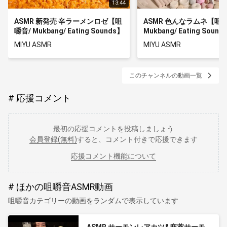
13:44
ASMR 新発売 辛ラーメンロゼ【咀
ASMR 色んなラムネ【咀嚼
嚼音/ Mukbang/ Eating Sounds】
Mukbang/ Eating Sou
【日本語字幕】
本語字幕】
MIYU ASMR
MIYU ASMR
このチャンネルの動画一覧
応援コメント
最初の応援コメントを投稿しましょう
会員登録(無料)
すると、コメント付きで応援できます
応援コメント機能について
ほかの咀嚼音ASMR動画
咀嚼音カテゴリーの動画をランダムで表示しています
ASMR サーモンレアカツ&麻薬サーモ