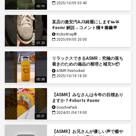
2025/10/05 03:40
00:19
某店の激安汚AJ3綺麗にします👟🧼
#asmr 解説→コメント欄👨🏼‍🏫💬
KicksWrap®︎
2025/09/05 20:00
01:20
リラックスできるASMR：究極の落ち
着きのための備品の整理と補充✨📦
ASMR Restocked
2025/10/18 18:30
00:38
【ASMR】みなさんは今年の目標あり
ますか？#shorts #asmr
#diamondpainting #diamondart #作
GoochiePark
業動画 #ダイヤモンドアート
2024/01/04 19:00
00:21
#relaxing
【ASMR】お兄さんが優しい声で癒や