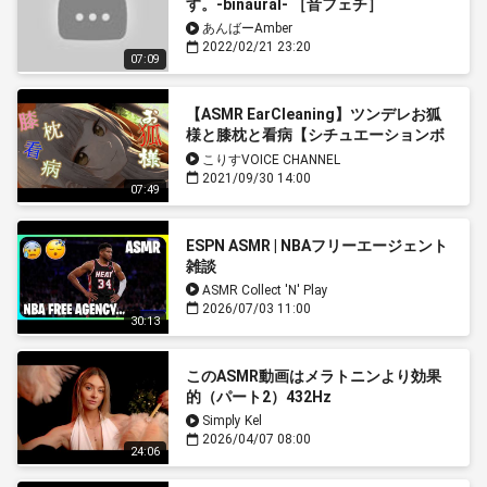
す。-binaural- ［音フェチ］
あんばーAmber
2022/02/21 23:20
07:09
【ASMR EarCleaning】ツンデレお狐
様と膝枕と看病【シチュエーションボ
イス Japanese こりす 人外 擬人化】
こりすVOICE CHANNEL
2021/09/30 14:00
07:49
ESPN ASMR | NBAフリーエージェント
雑談
ASMR Collect 'N' Play
2026/07/03 11:00
30:13
このASMR動画はメラトニンより効果
的（パート2）432Hz
Simply Kel
2026/04/07 08:00
24:06