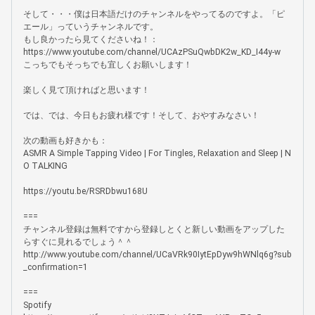
そして・・・僕は日本語だけのチャンネルをやってるのですよ。「ピ
エール」っていうチャンネルです。

もし良かったら見てくださいね！：

https://www.youtube.com/channel/UCAzPSuQwbDK2w_KD_I44y-w

こっちでもそっちでも宜しくお願いします！

楽しく見て頂ければと思います！

では、では、今日もお疲れ様です！そして、おやすみなさい！

次の動画も好きかも：

ASMR A Simple Tapping Video | For Tingles, Relaxation and Sleep | N
O TALKING

https://youtu.be/RSRDbwu168U

===

チャンネル登録は無料ですから登録しとくと新しい動画をアップした
らすぐに見れるでしょう＾＾

http://www.youtube.com/channel/UCaVRk90IytEpDyw9hWNlq6g?sub
_confirmation=1

===

Spotify
