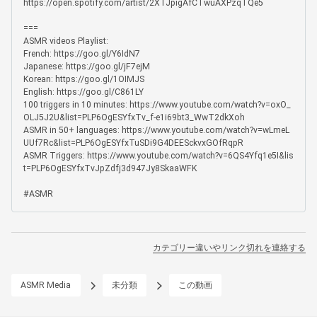
https://open.spotify.com/artist/2XTJpigAfCTwuAXPzqTQe5

===

ASMR videos Playlist:

French: https://goo.gl/Y6IdN7

Japanese: https://goo.gl/jF7ejM

Korean: https://goo.gl/1OIMJS

English: https://goo.gl/C861LY

100 triggers in 10 minutes: https://www.youtube.com/watch?v=oxO_
OLJ5J2U&list=PLP6OgESYfxTv_f-e1i69bt3_WwT2dkXoh

ASMR in 50+ languages: https://www.youtube.com/watch?v=wLmeL
UUf7Rc&list=PLP6OgESYfxTuSDi9G4DEESckvxGOfRqpR

ASMR Triggers: https://www.youtube.com/watch?v=6QS4Yfq1e5I&lis
t=PLP6OgESYfxTvJpZdfj3d947Jy8SkaaWFK

#ASMR
カテゴリー違いやリンク切れを連絡する
ASMR Media
未分類
この動画