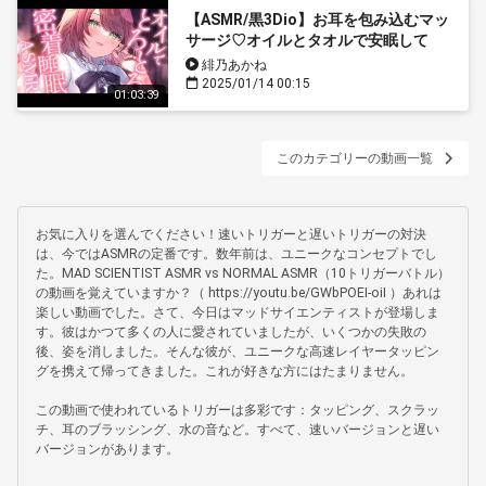
【ASMR/黒3Dio】お耳を包み込むマッ
サージ♡オイルとタオルで安眠して
♡/Oil Massage【高音質/睡眠導入/緋
緋乃あかね
乃あかね】
2025/01/14 00:15
01:03:39
このカテゴリーの動画一覧
お気に入りを選んでください！速いトリガーと遅いトリガーの対決
は、今ではASMRの定番です。数年前は、ユニークなコンセプトでし
た。MAD SCIENTIST ASMR vs NORMAL ASMR（10トリガーバトル） 
の動画を覚えていますか？（ https://youtu.be/GWbPOEI-oiI ）あれは
楽しい動画でした。さて、今日はマッドサイエンティストが登場しま
す。彼はかつて多くの人に愛されていましたが、いくつかの失敗の
後、姿を消しました。そんな彼が、ユニークな高速レイヤータッピン
グを携えて帰ってきました。これが好きな方にはたまりません。

この動画で使われているトリガーは多彩です：タッピング、スクラッ
チ、耳のブラッシング、水の音など。すべて、速いバージョンと遅い
バージョンがあります。
