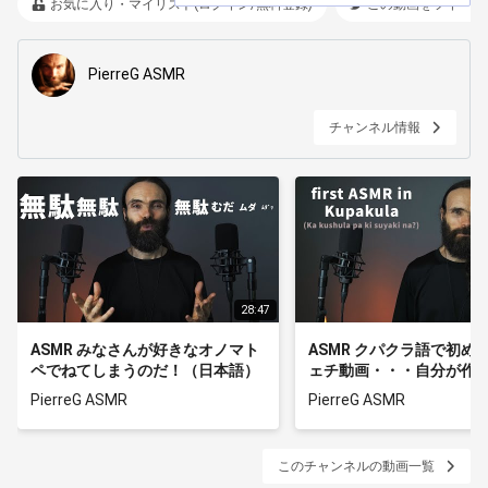
お気に入り・マイリスト(ログイン/無料登録)
この動画をツイート
PierreG ASMR
チャンネル情報
28:47
ASMR みなさんが好きなオノマト
ASMR クパクラ語で初め
ペでねてしまうのだ！（日本語）
ェチ動画・・・自分が作
です
PierreG ASMR
PierreG ASMR
このチャンネルの動画一覧