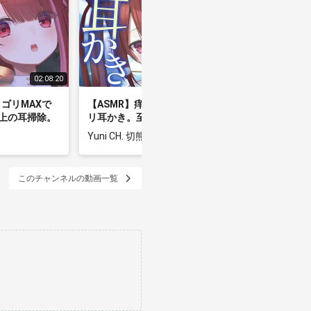
02:08:20
03:10:06
リゴリMAXで
【ASMR】痒みMAX鼓膜をゴリゴ
【ASMR
上の耳掃除。
リ耳かき。至極耳掃除。
が取れる
┆囁き
Headrec┆睡眠┆囁き
耳掃除。
Yuni CH. 切熊ゆに
Yuni CH
ispering┆Vt
┆Earcleaning┆Whispering┆Vt
┆Earclea
園/切熊ゆに】
uber【星めぐり学園/切熊ゆに】
uber【
このチャンネルの動画一覧