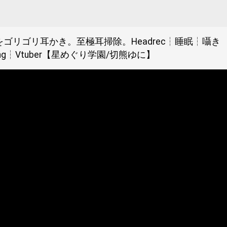
をゴリゴリ耳かき。至極耳掃除。Headrec┆睡眠┆囁き
pering┆Vtuber【星めぐり学園/切熊ゆに】