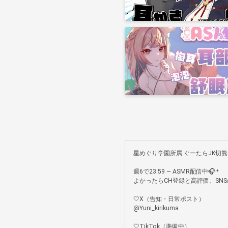
星めぐり学園所属 ぐーたらJK切熊
週6で23:59 ~ ASMR配信中🎧‧⁺

よかったらCH登録と高評価、SNS
🤍X（告知・日常ポスト）

@Yuni_kirikuma

🤍TikTok（準備中）
