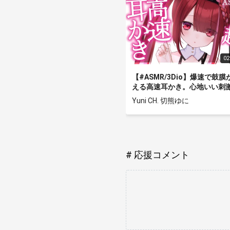
02
【#ASMR/3Dio】爆速で鼓膜
える高速耳かき。心地いい刺
耳奥を癒す耳掃除。睡
Yuni CH. 切熊ゆに
眠,Earcleaning,Whispering,B
ural【星めぐり学園/切熊ゆに
応援コメント