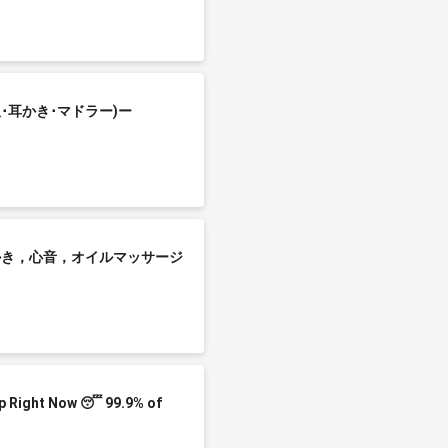
･耳かき･マドラー)ー
耳かき，心音，オイルマッサージ
p Right Now 😴 99.9% of