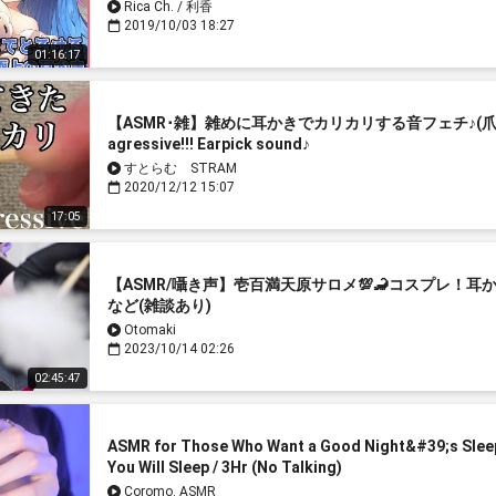
Rica Ch. / 利香
2019/10/03 18:27
01:16:17
【ASMR･雑】雑めに耳かきでカリカリする音フェチ♪(爪
agressive!!! Earpick sound♪
すとらむ STRAM
2020/12/12 15:07
17:05
【ASMR/囁き声】壱百満天原サロメ💯🦂コスプレ！
など(雑談あり)
Otomaki
2023/10/14 02:26
02:45:47
ASMR for Those Who Want a Good Night&#39;s Slee
You Will Sleep / 3Hr (No Talking)
Coromo. ASMR