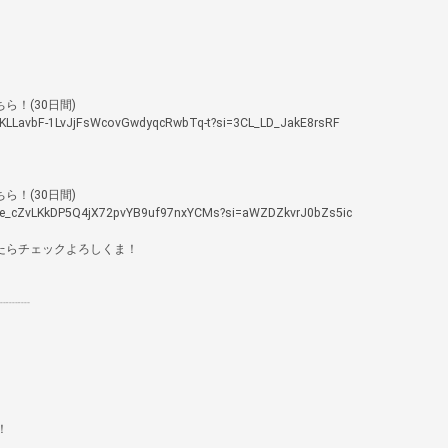
！(30日間)

kxKLLavbF-1LvJjFsWcovGwdyqcRwbTq-t?si=3CL_LD_JakE8rsRF

！(30日間)

kxe_cZvLKkDP5Q4jX72pvYB9uf97nxYCMs?si=aWZDZkvrJ0bZs5ic

らチェックよろしくま！

┈┈


