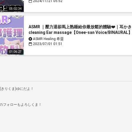
2024/11/21 05:52
05:02:34
ASMR ｜壓力退卻馬上熟睡給你最放鬆的體驗❤️｜耳かき
cleaning Ear massage【Onee-san Voice/BINAURAL
ASMR Healing 希靈
2023/07/01 01:51
01:06:27
(きりくま)ゆにだよ！

のフォローもよろしくま！
