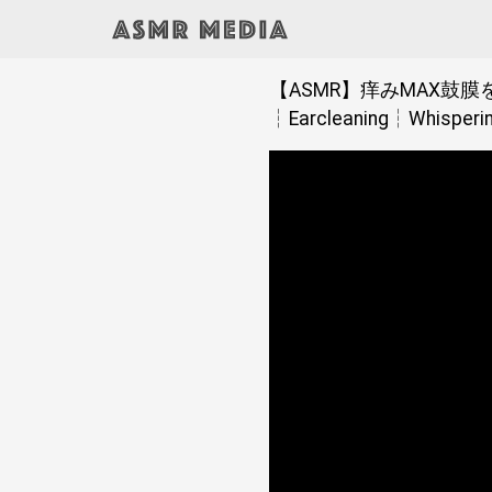
【ASMR】痒みMAX鼓膜
┆Earcleaning┆Whis