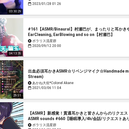
2023/01/28 01:26
03:30:29
#161【ASMR/Binaural】村瀬巴が、まったりと耳
EarCleaning, EarBlowing and so on【村瀬巴】
ポラリス流星群
2020/09/12 20:00
04:13:35
出血必須耳かきASMR☆リベンジマイク☆Handmade microp
Stream)
あかね大佐*Colonel Akane
2021/03/06 11:04
29:51
【ASMR】新感覚！貫通耳かきと皆さんからのリクエスト音/ Ear
ASMR sounds #660【睡眠導入/4h/会話/リクエストあ
ポラリス流星群