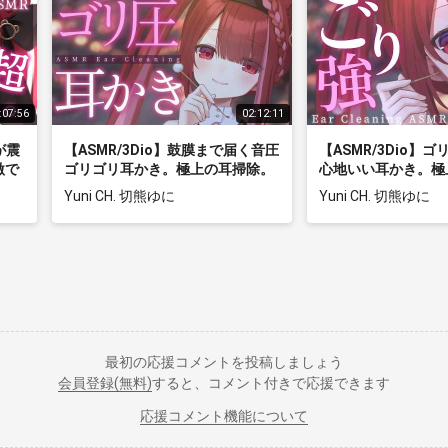
:07:56
02:12:11
が震
【ASMR/3Dio】鼓膜まで届く音圧
【ASMR/3Dio】ゴ
激で
ゴリゴリ耳かき。極上の耳掃除。
心地いい耳かき。極
至極の耳掃除。睡眠┆囁き
至極の耳掃除。睡眠
Yuni CH. 切熊ゆに
Yuni CH. 切熊ゆに
ina
┆Earcleaning┆Whispering┆Vt
┆Earcleaning┆Wh
】
uber【星めぐり学園/切熊ゆに】
uber【星めぐり学
最初の応援コメントを投稿しましょう
会員登録(無料)
すると、コメント付きで応援できます
応援コメント機能について