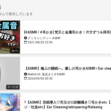
画
ダムで表示しています
[#ASMR / #耳かき] 梵天と金属耳かき！片方ずつ＆
グミキャンディー ASMR
2021/08/20 22:00
46:17
【ASMR】極上の睡眠へ。癒しの耳かきASMR / Ear cleanin
Malice ch. 鬼花まりすASMR
2024/09/06 00:30
01:12:20
?【ASMR】安眠導入♡耳元ゼロ距離囁き♡耳かきetc
ジ・吐息etc】Ear Cleaning/whispering/Relaxing