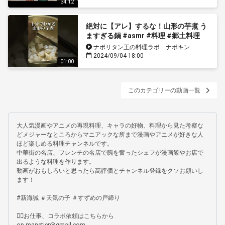
34:12
絶対に【アレ】するな！山形の芋煮 う
ますぎる鍋 #asmr #料理 #郷土料理
ナポリタン王の料理ラボ ナポキン
2024/09/04 18:00
01:00
このカテゴリーの動画一覧
大人気漫画やアニメの再現料理、キャラの好物、料理から見た考察な
どメジャーなところからマニアックな所まで漫画やアニメが好きな人
ほど楽しめる料理チャンネルです。

中華街の名店、フレンチの名店で腕を奮ったシェフが漫画飯やお店で
出るような料理を作ります。

動画がおもしろいと思ったら高評価とチャンネル登録をクソお願いし
ます！

#新海誠 ＃天気の子 ＃すずめの戸締り

🏴‍☠️お仕事、コラボ依頼はこちらから
