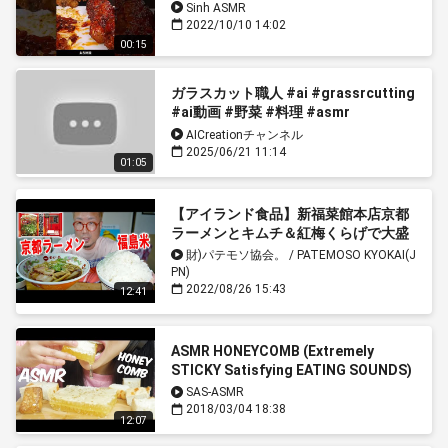
Sinh ASMR
2022/10/10 14:02
00:15
ガラスカット職人 #ai #grassrcutting
#ai動画 #野菜 #料理 #asmr
#asmrvideo
AICreationチャンネル
2025/06/21 11:14
01:05
【アイランド食品】新福菜館本店京都
ラーメンとキムチ＆紅梅くらげで大盛
飯を食う【飯テロ】【飯動画】
財)パテモソ協会。 / PATEMOSO KYOKAI(J
PN)
2022/08/26 15:43
12:41
ASMR HONEYCOMB (Extremely
STICKY Satisfying EATING SOUNDS)
NO TALKING | SAS-ASMR *PART 2*
SAS-ASMR
2018/03/04 18:38
12:07