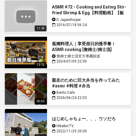
ASMR #72 - Cooking and Eating Stir-
fried Shrimp & Egg【料理動画】【飯
動画】
D Japawhisper
2016/07/18 06:24
11:39
孤獨料理人｜享受假日的慢早餐！
ASMR cooking [詹姆士/姆士流]
詹姆士姆士流官方專屬頻道
2024/07/09 22:00
13:15
親友のために巨大弁当を作ってみた
#asmr #料理 #弁当
Bento Cafe
2026/06/24 22:03
00:56
はじめしゃちょー、、、ウソだろ
HikakinTV
2022/11/29 20:00