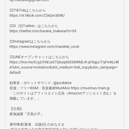
op.manetier@gmail.com

🏴‍☠️TikTokはこちらから

https://vt.tiktok.com/ZSeQm3EKK/

🏴‍☠️X（旧Twitter）はこちらから

https://twitter.com/baratie_makanai?s=09

🏴‍☠️Instagramはこちらから

https://www.instagram.com/manetier_cook

🏴‍☠️LINEオープンチャットはこちらから

https://line.me/ti/g2/FAEcx57Q6aqADE08WML41qYdqpzTIyFmKLi48
A?utm_source=invitation&utm_medium=link_copy&utm_campaign=
default

効果音：ポケットサウンド - @pocketse

音源：フリーBGM・音楽素材MusMus https://musmus.main.jp

「このサイトはアフィリエイト広告（Amazonアソシエイト含む）を
掲載しています。」

【引用】

新海誠著『天気の子』

著作権者(著者、出版社) のみなさま
