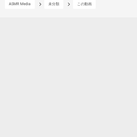
ASMR Media
未分類
この動画