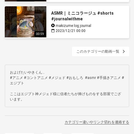
ASMR｜ミニコラージュ #shorts
#journalwithme
makizume log journal
2023/12/21 00:00
00:59
このカテゴリーの動画一覧
およげたいやきくん…

#アニメ #コントアニメ #メジェド #おもしろ  #asmr #手描きアニメ #
エジプト 

ここはエジプト神メジェド様に信者たちが捧げものをする部屋でござ
います。
カテゴリー違いやリンク切れを連絡する