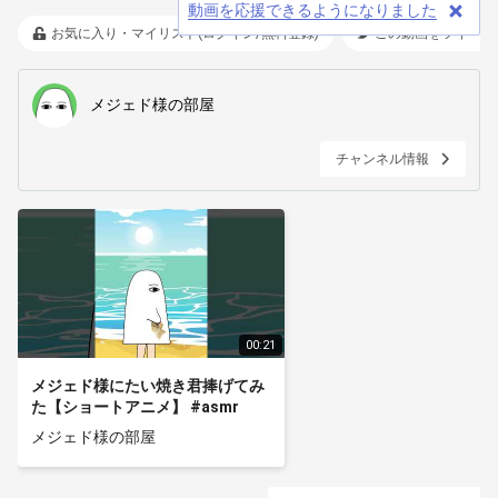
動画を応援できるようになりました
お気に入り・マイリスト(ログイン/無料登録)
この動画をツイート
メジェド様の部屋
チャンネル情報
00:21
メジェド様にたい焼き君捧げてみ
た【ショートアニメ】 #asmr
#animation #コントチャンネル
メジェド様の部屋