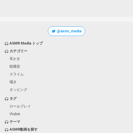
@asmr_media
ASMR Media トップ
カテゴリー
耳かき
咀嚼音
スライム
囁き
タッピング
タグ
ロールプレイ
Vtuber
テーマ
ASMR動画を探す