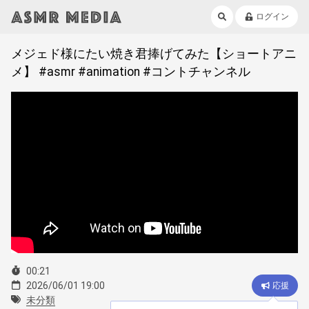
ログイン
メジェド様にたい焼き君捧げてみた【ショートアニ
メ】 #asmr #animation #コントチャンネル
00:21
2026/06/01 19:00
応援
未分類