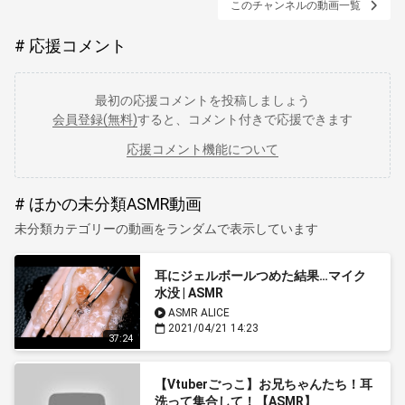
このチャンネルの動画一覧
応援コメント
最初の応援コメントを投稿しましょう
会員登録(無料)
すると、コメント付きで応援できます
応援コメント機能について
ほかの未分類ASMR動画
未分類カテゴリーの動画をランダムで表示しています
耳にジェルボールつめた結果…マイク
水没 | ASMR
ASMR ALICE
2021/04/21 14:23
37:24
【Vtuberごっこ】お兄ちゃんたち！耳
洗って集合して！【ASMR】