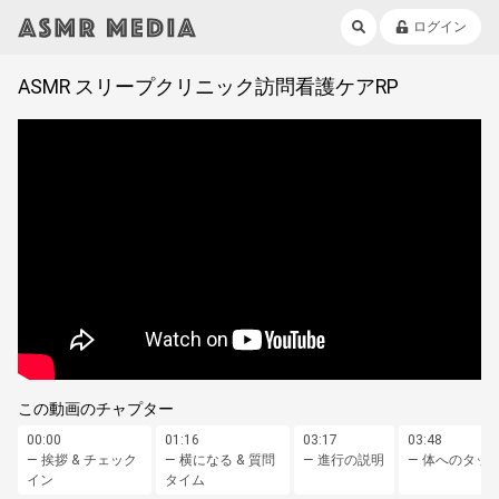
ログイン
ASMR スリープクリニック訪問看護ケアRP
この動画のチャプター
00:00
01:16
03:17
03:48
— 挨拶 & チェック
— 横になる & 質問
— 進行の説明
— 体へのタッ
イン
タイム