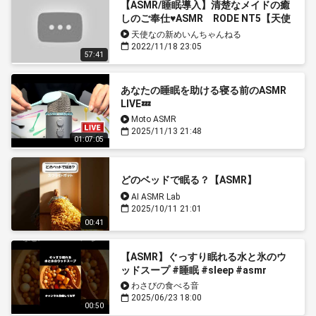
【ASMR/睡眠導入】清楚なメイドの癒
しのご奉仕♥ASMR RODE NT5【天使
なの】
天使なの新めいんちゃんねる
2022/11/18 23:05
57:41
あなたの睡眠を助ける寝る前のASMR
LIVE💤
Moto ASMR
2025/11/13 21:48
01:07:05
どのベッドで眠る？【ASMR】
AI ASMR Lab
2025/10/11 21:01
00:41
【ASMR】ぐっすり眠れる水と氷のウ
ッドスープ #睡眠 #sleep #asmr
#shorts
わさびの食べる音
2025/06/23 18:00
00:50