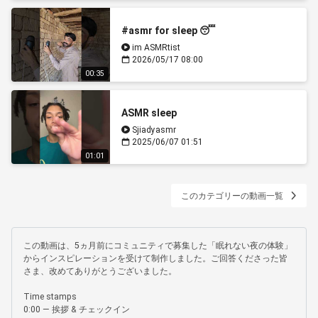
#asmr for sleep 😴
im ASMRtist
2026/05/17 08:00
00:35
ASMR sleep
Sjiadyasmr
2025/06/07 01:51
01:01
このカテゴリーの動画一覧
この動画は、5ヵ月前にコミュニティで募集した「眠れない夜の体験」
からインスピレーションを受けて制作しました。ご回答くださった皆
さま、改めてありがとうございました。

Time stamps

0:00 — 挨拶 & チェックイン
