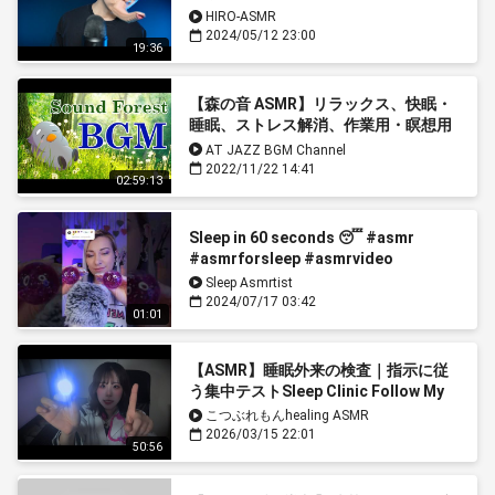
HIRO-ASMR
2024/05/12 23:00
19:36
【森の音 ASMR】リラックス、快眠・
睡眠、ストレス解消、作業用・瞑想用
のBGM ジャズ ピアノをジャズ吉くん
AT JAZZ BGM Channel
がお届けします。
2022/11/22 14:41
02:59:13
Sleep in 60 seconds 😴 #asmr
#asmrforsleep #asmrvideo
#sleepaid #relax #asmrsleep
Sleep Asmrtist
2024/07/17 03:42
01:01
【ASMR】睡眠外来の検査｜指示に従
う集中テストSleep Clinic Follow My
Instructions Test
こつぶれもんhealing ASMR
2026/03/15 22:01
50:56